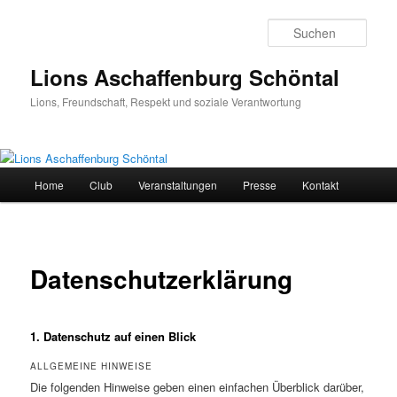
Zum
primären
Such
Inhalt
springen
Lions Aschaffenburg Schöntal
Lions, Freundschaft, Respekt und soziale Verantwortung
Hauptmenü
Home
Club
Veranstaltungen
Presse
Kontakt
Datenschutzerklärung
1. Datenschutz auf einen Blick
ALLGEMEINE HINWEISE
Die folgenden Hinweise geben einen einfachen Überblick darüber,