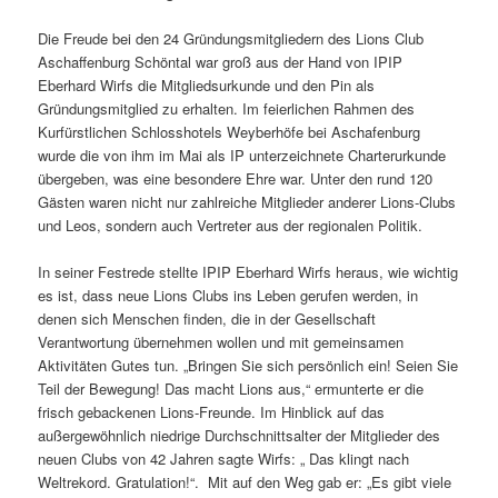
Die Freude bei den 24 Gründungsmitgliedern des Lions Club
Aschaffenburg Schöntal war groß aus der Hand von IPIP
Eberhard Wirfs die Mitgliedsurkunde und den Pin als
Gründungsmitglied zu erhalten. Im feierlichen Rahmen des
Kurfürstlichen Schlosshotels Weyberhöfe bei Aschafenburg
wurde die von ihm im Mai als IP unterzeichnete Charterurkunde
übergeben, was eine besondere Ehre war. Unter den rund 120
Gästen waren nicht nur zahlreiche Mitglieder anderer Lions-Clubs
und Leos, sondern auch Vertreter aus der regionalen Politik.
In seiner Festrede stellte IPIP Eberhard Wirfs heraus, wie wichtig
es ist, dass neue Lions Clubs ins Leben gerufen werden, in
denen sich Menschen finden, die in der Gesellschaft
Verantwortung übernehmen wollen und mit gemeinsamen
Aktivitäten Gutes tun. „Bringen Sie sich persönlich ein! Seien Sie
Teil der Bewegung! Das macht Lions aus,“ ermunterte er die
frisch gebackenen Lions-Freunde. Im Hinblick auf das
außergewöhnlich niedrige Durchschnittsalter der Mitglieder des
neuen Clubs von 42 Jahren sagte Wirfs: „ Das klingt nach
Weltrekord. Gratulation!“. Mit auf den Weg gab er: „Es gibt viele