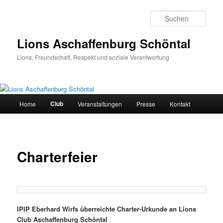
Zum
primären
Such
Inhalt
springen
Lions Aschaffenburg Schöntal
Lions, Freundschaft, Respekt und soziale Verantwortung
Hauptmenü
Club
Home
Veranstaltungen
Presse
Kontakt
Charterfeier
IPIP Eberhard Wirfs überreichte Charter-Urkunde an Lions
Club Aschaffenburg Schöntal