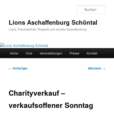
Zum
primären
Such
Inhalt
springen
Lions Aschaffenburg Schöntal
Lions, Freundschaft, Respekt und soziale Verantwortung
Hauptmenü
Home
Club
Veranstaltungen
Presse
Kontakt
Beitragsnavigation
←
Vorheriger
Nächster
→
Charityverkauf –
verkaufsoffener Sonntag