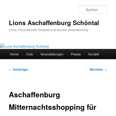
Zum
primären
Such
Inhalt
springen
Lions Aschaffenburg Schöntal
Lions, Freundschaft, Respekt und soziale Verantwortung
Hauptmenü
Home
Club
Veranstaltungen
Presse
Kontakt
Beitragsnavigation
←
Vorheriger
Nächster
→
Aschaffenburg
Mitternachtsshopping für