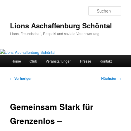
Zum
primären
Such
Inhalt
springen
Lions Aschaffenburg Schöntal
Lions, Freundschaft, Respekt und soziale Verantwortung
Hauptmenü
Home
Club
Veranstaltungen
Presse
Kontakt
Beitragsnavigation
←
Vorheriger
Nächster
→
Gemeinsam Stark für
Grenzenlos –