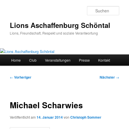
Zum
primären
Such
Inhalt
springen
Lions Aschaffenburg Schöntal
Lions, Freundschaft, Respekt und soziale Verantwortung
Hauptmenü
Home
Club
Veranstaltungen
Presse
Kontakt
Beitragsnavigation
←
Vorheriger
Nächster
→
Michael Scharwies
Veröffentlicht am
14. Januar 2014
von
Christoph Sommer