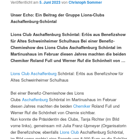
Veröffentlicht am
5. Juni 2023
von
Christoph Sommer
Unser Echo: Ein Beitrag der Gruppe Lions-Clubs
Aschaffenburg-Schöntal
Lions Club Aschaffenburg Schöntal: Erlös aus Benefizshow
für Altes Schweinheimer Schulhaus Bei einer Benefiz-
Chemieshow des Lions Clubs Aschaffenburg Schöntal im
Martinushaus im Februar diesen Jahres machten die beiden
Chemiker Roland Full und Werner Ruf die Schönheit von …
Lions Club
Aschaffenburg
Schöntal: Erlös aus Benefizshow für
Altes Schweinheimer Schulhaus
Bei einer Benefiz-Chemieshow des Lions
Clubs
Aschaffenburg
Schöntal im Martinushaus im Februar
diesen Jahres machten die beiden
Chemiker
Roland Full und
Werner Ruf die Schönheit von Chemie sichtbar.
Nun konnte die Präsidentin des Clubs, Tanja Richter (im Bild
vorne links), gemeinsam mit Julia Franz-Upmeyer (Organisatorin
der Benefizshow, ebenfalls
Lions Club
Aschaffenburg Schöntal,
im Bild vorne rechts) eine Spende von 8.000 Euro an die Schüler