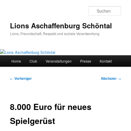
Zum
primären
Such
Inhalt
springen
Lions Aschaffenburg Schöntal
Lions, Freundschaft, Respekt und soziale Verantwortung
Hauptmenü
Home
Club
Veranstaltungen
Presse
Kontakt
Beitragsnavigation
←
Vorheriger
Nächster
→
8.000 Euro für neues
Spielgerüst