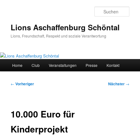
Zum
primären
Such
Inhalt
springen
Lions Aschaffenburg Schöntal
Lions, Freundschaft, Respekt und soziale Verantwortung
Hauptmenü
Home
Club
Veranstaltungen
Presse
Kontakt
Beitragsnavigation
←
Vorheriger
Nächster
→
10.000 Euro für
Kinderprojekt